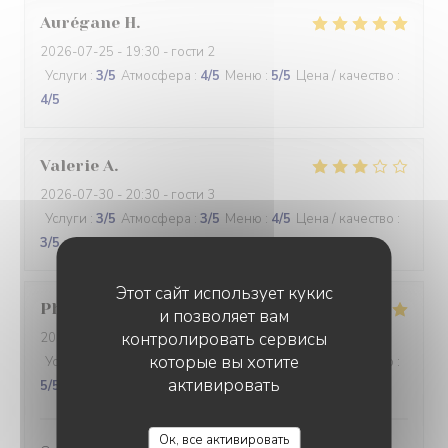
Aurégane
H
2026-07-25
- 19:30 - гости 2
Услуги
:
3
/5
Атмосфера
:
4
/5
Меню
:
5
/5
Цена / качество
:
4
/5
Valerie
A
2026-07-30
- 20:30 - гости 3
Услуги
:
3
/5
Атмосфера
:
3
/5
Меню
:
4
/5
Цена / качество
:
3
/5
Этот сайт использует кукис
Philippe
C
и позволяет вам
контролировать сервисы
2026-07-23
- 20:00 - гости 2
которые вы хотите
Услуги
:
5
/5
Атмосфера
:
5
/5
Меню
:
5
/5
Цена / качество
:
активировать
5
/5
MALO
Ок, все активировать