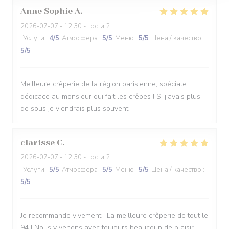
Anne Sophie
A
2026-07-07
- 12:30 - гости 2
Услуги
:
4
/5
Атмосфера
:
5
/5
Меню
:
5
/5
Цена / качество
:
5
/5
Meilleure crêperie de la région parisienne, spéciale
dédicace au monsieur qui fait les crêpes ! Si j'avais plus
de sous je viendrais plus souvent !
clarisse
C
2026-07-07
- 12:30 - гости 2
Услуги
:
5
/5
Атмосфера
:
5
/5
Меню
:
5
/5
Цена / качество
:
5
/5
Je recommande vivement ! La meilleure crêperie de tout le
94 ! Nous y venons avec toujours beaucoup de plaisir