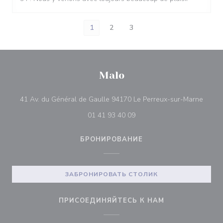
1
2
3
Malo
((отк
41 Av. du Général de Gaulle 94170 Le Perreux-sur-Marne
01 41 93 40 09
БРОНИРОВАНИЕ
ЗАБРОНИРОВАТЬ СТОЛИК
ПРИСОЕДИНЯЙТЕСЬ К НАМ