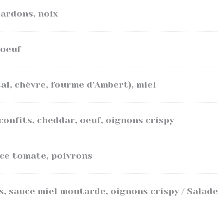
lardons, noix
 oeuf
l, chèvre, fourme d'Ambert), miel
confits, cheddar, oeuf, oignons crispy
uce tomate, poivrons
s, sauce miel moutarde, oignons crispy / Salade