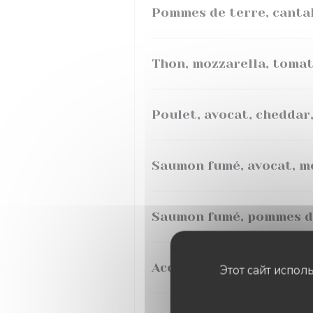
Pommes de terre, cantal
Thon, mozzarella, tomat
Poulet, avocat, cheddar
Saumon fumé, avocat, mo
Saumon fumé, pommes de 
Accompagnement salade v
Этот сайт испол