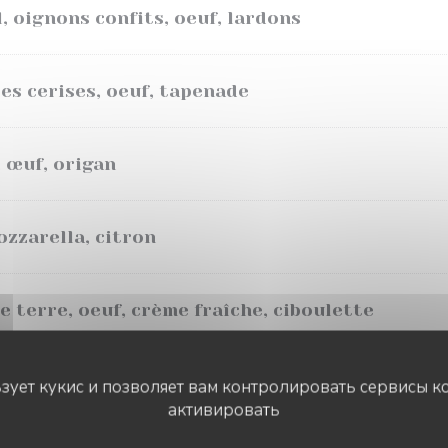
, oignons confits, oeuf, lardons
es cerises, oeuf, tapenade
, œuf, origan
zzarella, citron
terre, oeuf, crème fraîche, ciboulette
erte : + 3 €
ьзует кукис и позволяет вам контролировать сервисы к
активировать
MALO