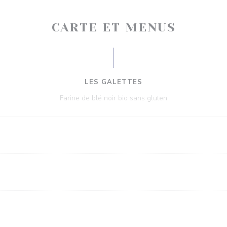
CARTE ET MENUS
LES GALETTES
Farine de blé noir bio sans gluten