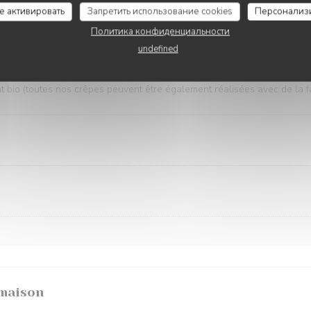
re : + 2 €
се активировать
Запретить использование cookies
Персонализ
Политика конфиденциальности
undefined
LES CRÊPES
t bio (toutes nos crêpes peuvent être également réalisées avec de la fa
 maison