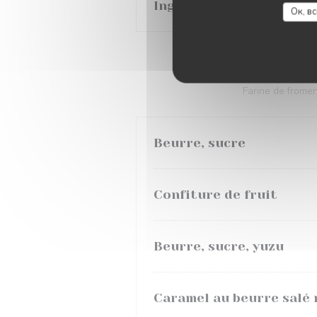
Ingrédient supplémentai
Ок, в
Farine de fromen
Beurre, sucre
Confiture de fruit
Beurre, sucre, yuzu
Caramel au beurre salé