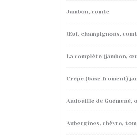
Jambon, comté
Œuf, champignons, comt
La complète (jambon, œu
Crêpe (base froment) ja
Andouille de Guémené, 
Aubergines, chèvre, tom