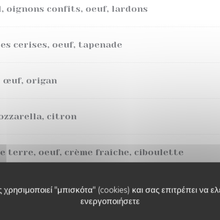
, oignons confits, oeuf, lardons
es cerises, oeuf, tapenade
, œuf, origan
zzarella, citron
terre, oeuf, crème fraîche, ciboulette
erte : + 3 €
 χρησιμοποιεί "μπισκότα" (cookies) και σας επιτρέπει να ελέ
ενεργοποιήσετε
MALO