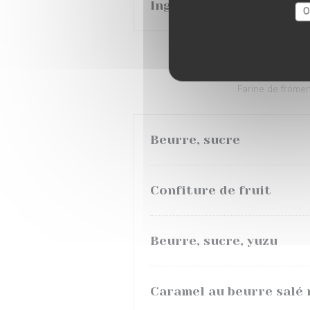
Ingrédient supplémentai
O
Farine de fromen
Beurre, sucre
Confiture de fruit
Beurre, sucre, yuzu
Caramel au beurre salé