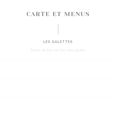
CARTE ET MENUS
LES GALETTES
Farine de blé noir bio sans gluten