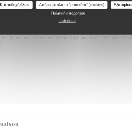
re : + 2 €
K, αποδοχή όλων
Απόρριψε όλα τα "μπισκότα" (cookies)
Εξατομίκε
Πολιτική απορρήτου
undefined
LES CRÊPES
t bio (toutes nos crêpes peuvent être également réalisées avec de la fa
 maison