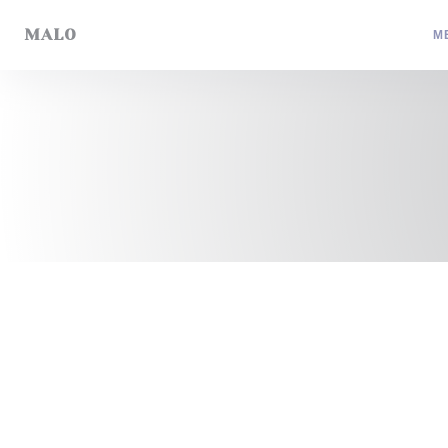
Πίνακας διαχείρισης "Μπισκότων" (Cookies)
MALO
Μ