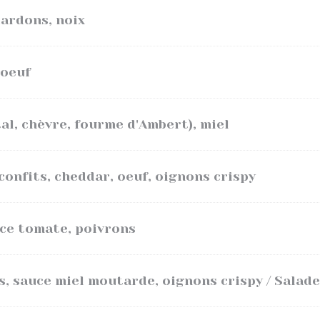
lardons, noix
 oeuf
l, chèvre, fourme d'Ambert), miel
confits, cheddar, oeuf, oignons crispy
uce tomate, poivrons
s, sauce miel moutarde, oignons crispy / Salade