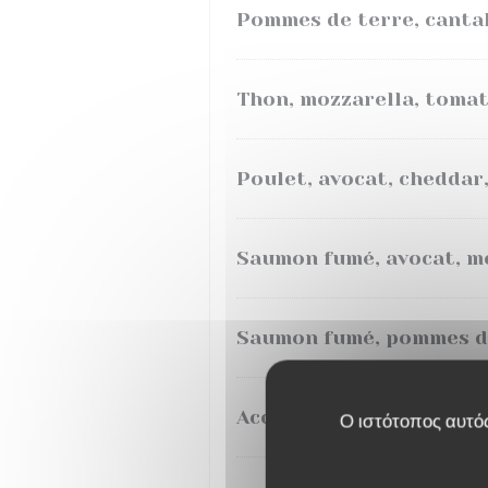
Pommes de terre, cantal
Thon, mozzarella, tomat
Poulet, avocat, cheddar
Saumon fumé, avocat, mo
Saumon fumé, pommes de 
Accompagnement salade v
Ο ιστότοπος αυτός