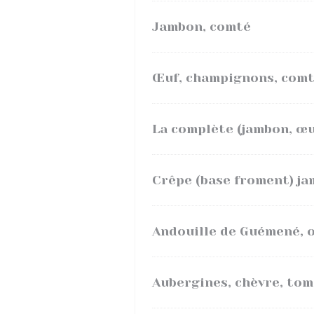
Jambon, comté
Œuf, champignons, comt
La complète (jambon, œu
Crêpe (base froment) ja
Andouille de Guémené, 
Aubergines, chèvre, tom