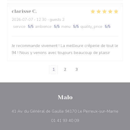
clarisse
C
2026-07-07
- 12:30 - guests 2
service
:
5
/5
ambience
:
5
/5
menu
:
5
/5
quality_price
:
5
/5
Je recommande vivement ! La meilleure crêperie de tout le
94 ! Nous y venons avec toujours beaucoup de plaisir
1
2
3
Malo
((abre
41 Av. du Général de Gaulle 94170 Le Perreux-sur-Marne
01 41 93 40 09