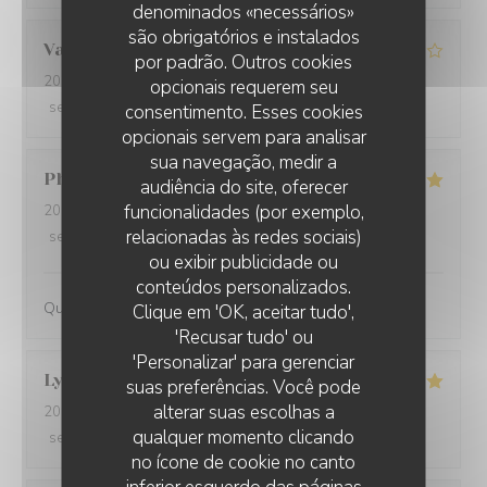
denominados «necessários»
são obrigatórios e instalados
Valerie
A
por padrão. Outros cookies
2026-07-30
- 20:30 - guests 3
opcionais requerem seu
service
:
3
/5
ambience
:
3
/5
menu
:
4
/5
quality_price
:
3
/5
consentimento. Esses cookies
opcionais servem para analisar
sua navegação, medir a
Philippe
C
audiência do site, oferecer
funcionalidades (por exemplo,
2026-07-23
- 20:00 - guests 2
relacionadas às redes sociais)
service
:
5
/5
ambience
:
5
/5
menu
:
5
/5
quality_price
:
5
/5
ou exibir publicidade ou
conteúdos personalizados.
Qualité et accueil parfaits
MALO
Clique em 'OK, aceitar tudo',
'Recusar tudo' ou
'Personalizar' para gerenciar
Lysiane
P
suas preferências. Você pode
alterar suas escolhas a
2026-07-17
- 12:15 - guests 3
qualquer momento clicando
service
:
5
/5
ambience
:
4
/5
menu
:
5
/5
quality_price
:
5
/5
no ícone de cookie no canto