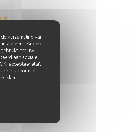
:
5
/5
t de verzameling van
eïnstalleerd. Andere
 gebruikt om uw
lateerd aan sociale
K, accepteer alle',
zes op elk moment
:
5
/5
 klikken.
:
5
/5
e