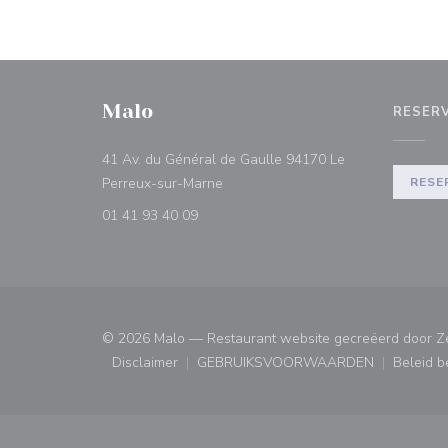
Malo
RESER
41 Av. du Général de Gaulle 94170 Le
((opent in een nieuw venster))
Perreux-sur-Marne
RESE
01 41 93 40 09
© 2026 Malo — Restaurant website gecreëerd door
Z
Disclaimer
GEBRUIKSVOORWAARDEN
Beleid 
((opent in een nieuw venster))
((opent in een nieuw ven