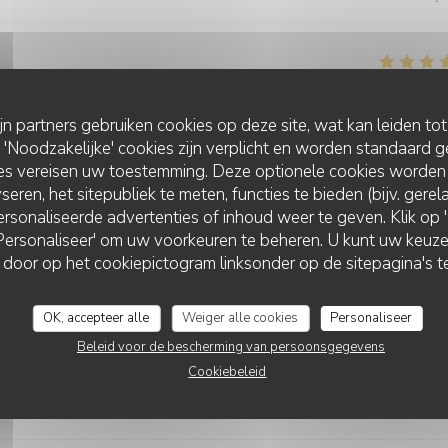
Service
:
5
/5
Atmosfeer
:
5
/5
Keuken
:
5
/5
Kwaliteit / Prijs
ijn partners gebruiken cookies op deze site, wat kan leiden to
Noodzakelijke' cookies zijn verplicht en worden standaard g
ies vereisen uw toestemming. Deze optionele cookies worden
seren, het sitepubliek te meten, functies te bieden (bijv. gere
rsonaliseerde advertenties of inhoud weer te geven. Klik op 'O
 'Personaliseer' om uw voorkeuren te beheren. U kunt uw keu
MALO
Service
:
5
/5
Atmosfeer
:
4
/5
Keuken
:
5
/5
Kwaliteit / Prijs
 door op het cookiepictogram linksonder op de sitepagina's te
OK, accepteer alle
Weiger alle cookies
Personaliseer
Service
:
5
/5
Atmosfeer
:
5
/5
Keuken
:
5
/5
Kwaliteit / Prijs
Beleid voor de bescherming van persoonsgegevens
Cookiebeleid
 salade verte en accompagnement des galettes salées. Merci à très vit