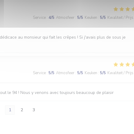
Service
:
4
/5
Atmosfeer
:
5
/5
Keuken
:
5
/5
Kwaliteit / Prijs
dédicace au monsieur qui fait les crêpes ! Si j'avais plus de sous je
Service
:
5
/5
Atmosfeer
:
5
/5
Keuken
:
5
/5
Kwaliteit / Prijs
out le 94 ! Nous y venons avec toujours beaucoup de plaisir
1
2
3