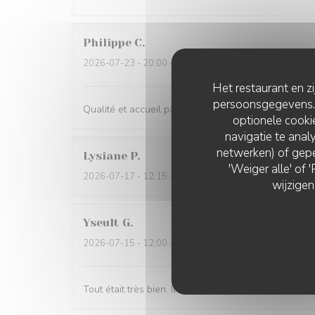
Philippe
C
2026-07-23
- 20:00 - Gasten 2
Het restaurant en z
persoonsgegevens. '
Qualité et accueil parfaits
optionele cook
navigatie te analy
netwerken) of gepe
Lysiane
P
'Weiger alle' of
2026-07-17
- 12:15 - Gasten 3
wijzigen
Yseult
G
2026-07-15
- 12:00 - Gasten 2
Tout était très bien. Il manque seulement un peu de