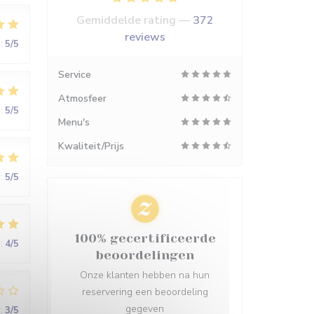
Gemiddelde rating —
372
reviews
:
5
/5
Service
Atmosfeer
:
5
/5
Menu's
Kwaliteit/Prijs
:
5
/5
100% gecertificeerde
:
4
/5
beoordelingen
Onze klanten hebben na hun
reservering een beoordeling
gegeven
:
3
/5