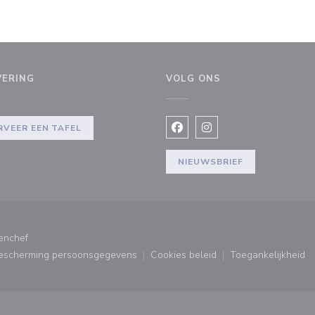
VERING
VOLG ONS
RVEER EEN TAFEL
Facebook ((opent in een nie
Instagram ((opent in e
NIEUWSBRIEF
((opent in een nieuw venster))
enchef
bescherming persoonsgegevens
Cookies beleid
Toegankelijkheid
ster))
((opent in een nieuw venster))
((opent in een nieuw venster
((opent in