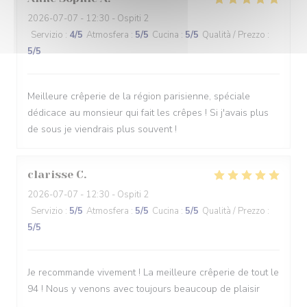
2026-07-07
- 12:30 - Ospiti 2
Servizio
:
4
/5
Atmosfera
:
5
/5
Cucina
:
5
/5
Qualità / Prezzo
:
5
/5
Meilleure crêperie de la région parisienne, spéciale
dédicace au monsieur qui fait les crêpes ! Si j'avais plus
de sous je viendrais plus souvent !
clarisse
C
2026-07-07
- 12:30 - Ospiti 2
Servizio
:
5
/5
Atmosfera
:
5
/5
Cucina
:
5
/5
Qualità / Prezzo
:
5
/5
Je recommande vivement ! La meilleure crêperie de tout le
94 ! Nous y venons avec toujours beaucoup de plaisir