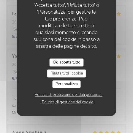
'Accetta tutto', 'Rifiuta tutto' o
'Personalizza' per gestire le
Lysiane
P
tue preferenze. Puoi
2026-07-17
- 12:15 - Ospiti 3
modificare le tue scelte in
Servizio
:
5
/5
Atmosfera
:
4
/5
Cucina
:
5
/5
Qualità / Prezzo
:
qualsiasi momento cliccando
5
/5
sull'icona del cookie in basso a
sinistra delle pagine del sito.
Yseult
G
Ok, accetta tutto
2026-07-15
- 12:00 - Ospiti 2
Servizio
:
5
/5
Atmosfera
:
5
/5
Cucina
:
5
/5
Qualità / Prezzo
:
Rifiuta tutti i cookie
5
/5
Personalizza
Politica di protezione dei dati personali
Tout était très bien. Il manque seulement un peu de
Politica di gestione dei cookie
salade verte en accompagnement des galettes salées.
Merci à très vite
Anne Sophie
A