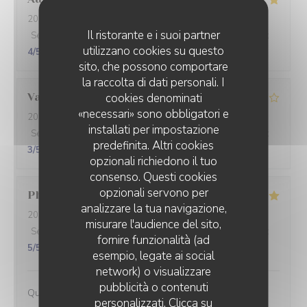
2026-07-25
- 19:30 - Ospiti 2
Il ristorante e i suoi partner
Servizio
:
3
/5
Atmosfera
:
4
/5
Cucina
:
5
/5
Qualità / Prezzo
:
utilizzano cookies su questo
4
/5
sito, che possono comportare
la raccolta di dati personali. I
Valerie
A
cookies denominati
«necessari» sono obbligatori e
2026-07-30
- 20:30 - Ospiti 3
installati per impostazione
Servizio
:
3
/5
Atmosfera
:
3
/5
Cucina
:
4
/5
Qualità / Prezzo
:
predefinita. Altri cookies
3
/5
opzionali richiedono il tuo
consenso. Questi cookies
opzionali servono per
Philippe
C
analizzare la tua navigazione,
2026-07-23
- 20:00 - Ospiti 2
misurare l'audience del sito,
Servizio
:
5
/5
Atmosfera
:
5
/5
Cucina
:
5
/5
Qualità / Prezzo
:
fornire funzionalità (ad
5
/5
esempio, legate ai social
network) o visualizzare
MALO
pubblicità o contenuti
Qualité et accueil parfaits
personalizzati. Clicca su