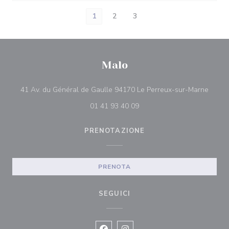
1
2
3
Malo
((apre
41 Av. du Général de Gaulle 94170 Le Perreux-sur-Marne
01 41 93 40 09
PRENOTAZIONE
PRENOTA
SEGUICI