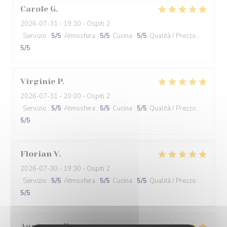
Carole
G
2026-07-31
- 19:30 - Ospiti 2
Servizio
:
5
/5
Atmosfera
:
5
/5
Cucina
:
5
/5
Qualità / Prezzo
:
5
/5
Virginie
P
2026-07-31
- 20:00 - Ospiti 2
Servizio
:
5
/5
Atmosfera
:
5
/5
Cucina
:
5
/5
Qualità / Prezzo
:
5
/5
Florian
V
2026-07-30
- 19:30 - Ospiti 2
Servizio
:
5
/5
Atmosfera
:
5
/5
Cucina
:
5
/5
Qualità / Prezzo
:
5
/5
Aurégane
H