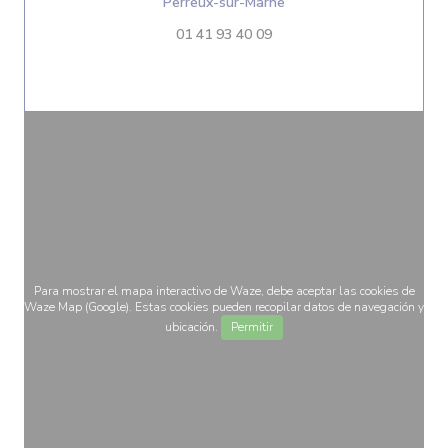
((abre en una nueva vent
Perreux-sur-Marne
01 41 93 40 09
Para mostrar el mapa interactivo de Waze, debe aceptar las cookies de
Waze Map (Google). Estas cookies pueden recopilar datos de navegación y
ubicación.
Permitir