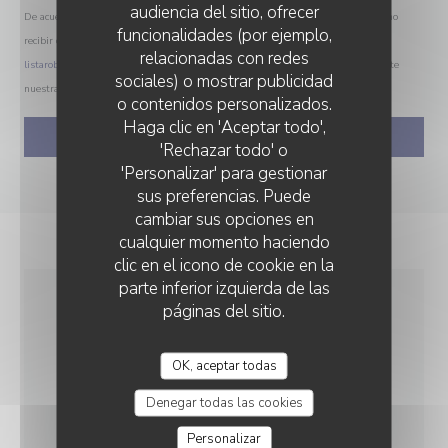
audiencia del sitio, ofrecer
De acuerdo con la normativa de protección de datos, puede ejercer su derecho a no
funcionalidades (por ejemplo,
recibir comunicaciones comerciales inscribiéndose en la Lista Robinson:
relacionadas con redes
listarobinson.es
. Para más información sobre el tratamiento de sus datos, consulte
sociales) o mostrar publicidad
nuestra
política de privacidad
.
o contenidos personalizados.
MALO
Haga clic en 'Aceptar todo',
'Rechazar todo' o
'Personalizar' para gestionar
sus preferencias. Puede
cambiar sus opciones en
cualquier momento haciendo
clic en el icono de cookie en la
parte inferior izquierda de las
páginas del sitio.
INFORMACIÓN
GENERAL
OK, aceptar todas
Denegar todas las cookies
COCINA
Personalizar
Hecho en casa, productos frescos