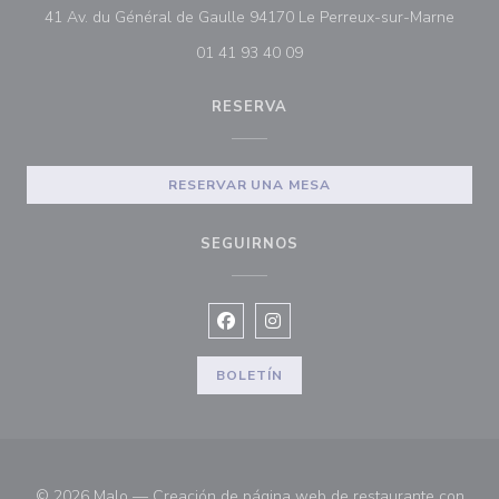
((abre
41 Av. du Général de Gaulle 94170 Le Perreux-sur-Marne
01 41 93 40 09
RESERVA
RESERVAR UNA MESA
SEGUIRNOS
Facebook ((abre en una nueva vent
Instagram ((abre en una nuev
BOLETÍN
© 2026 Malo — Creación de página web de restaurante con