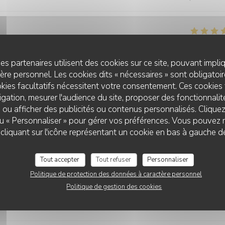
Service
:
5
/5
Ambiance
:
5
/5
Cuisine
:
5
/5
Qualité / Prix
es partenaires utilisent des cookies sur ce site, pouvant impli
re personnel. Les cookies dits « nécessaires » sont obligatoire
kies facultatifs nécessitent votre consentement. Ces cookies 
gation, mesurer l'audience du site, proposer des fonctionnalité
 ou afficher des publicités ou contenus personnalisés. Clique
 ou « Personnaliser » pour gérer vos préférences. Vous pouvez 
MALO
Service
:
5
/5
Ambiance
:
4
/5
Cuisine
:
5
/5
Qualité / Prix
liquant sur l'icône représentant un cookie en bas à gauche d
Tout accepter
Tout refuser
Personnaliser
Service
:
5
/5
Ambiance
:
5
/5
Cuisine
:
5
/5
Qualité / Prix
Politique de protection des données à caractère personnel
Politique de gestion des cookies
 salade verte en accompagnement des galettes salées. Merci à très vit