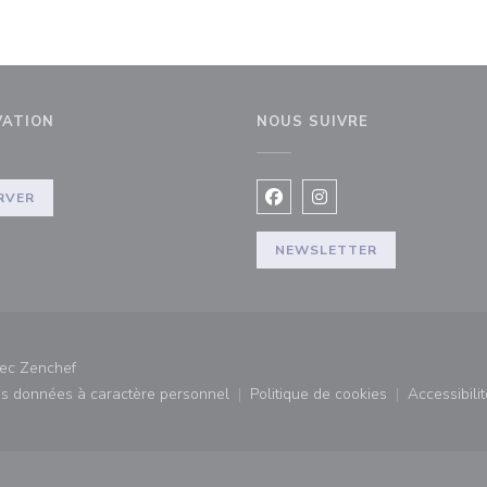
VATION
NOUS SUIVRE
RVER
Facebook ((ouvre une nouvel
Instagram ((ouvre une 
NEWSLETTER
((ouvre une nouvelle fenêtre))
vec
Zenchef
des données à caractère personnel
Politique de cookies
Accessibilit
)
((ouvre une nouvelle fenêtre))
((ouvre une nouvelle fe
((ouv