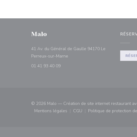
Malo
RÉSER
41 Av. du Général de Gaulle 94170 Le
((ouvre une nouvelle fenêtre))
Perreux-sur-Marne
RÉSE
01 41 93 40 09
© 2026 Malo — Création de site internet restaurant a
Mentions légales
CGU
Politique de protection 
((ouvre une nouvelle fenêtre))
((ouvre une nouvelle fenêtre)