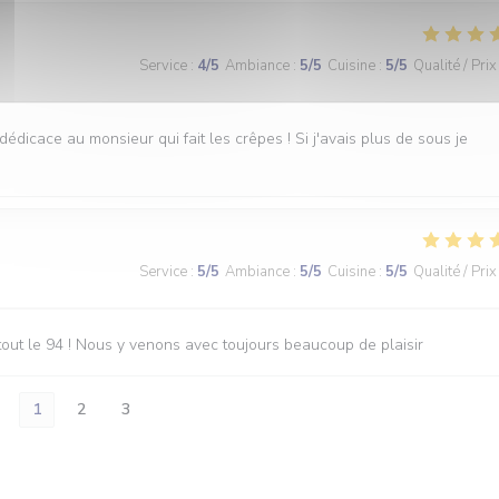
Service
:
4
/5
Ambiance
:
5
/5
Cuisine
:
5
/5
Qualité / Prix
dédicace au monsieur qui fait les crêpes ! Si j'avais plus de sous je
Service
:
5
/5
Ambiance
:
5
/5
Cuisine
:
5
/5
Qualité / Prix
out le 94 ! Nous y venons avec toujours beaucoup de plaisir
1
2
3