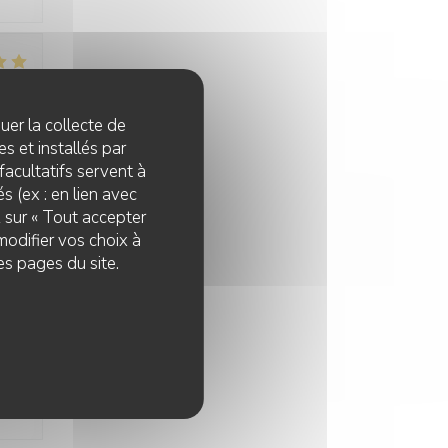
:
5
/5
quer la collecte de
s et installés par
facultatifs servent à
s (ex : en lien avec
z sur « Tout accepter
modifier vos choix à
:
5
/5
es pages du site.
:
5
/5
e