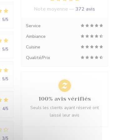
Note moyenne —
372 avis
:
5
/5
Service
Ambiance
Cuisine
:
5
/5
Qualité/Prix
:
5
/5
100% avis vérifiés
Seuls les clients ayant réservé ont
:
4
/5
laissé leur avis
:
3
/5