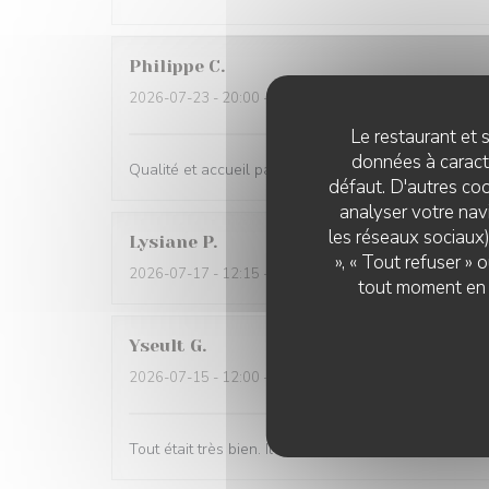
Philippe
C
2026-07-23
- 20:00 - Couverts 2
Le restaurant et s
données à caractè
Qualité et accueil parfaits
défaut. D'autres coo
analyser votre navi
les réseaux sociaux)
Lysiane
P
», « Tout refuser »
2026-07-17
- 12:15 - Couverts 3
tout moment en c
Yseult
G
2026-07-15
- 12:00 - Couverts 2
Tout était très bien. Il manque seulement un peu de